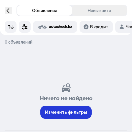
Объявления
Новые авто
В кредит
Ча
0 объявлений
Ничего не найдено
Изменить фильтры