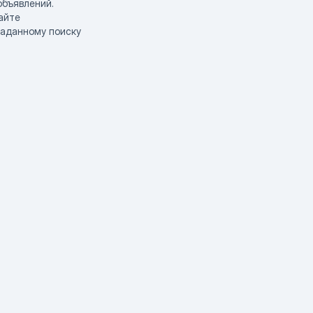
объявлений.
айте
заданному поиску