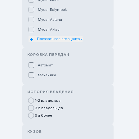
Mycar Raiymbek
Mycar Astana
Mycar Aktau
Показать все автоцентры
Mycar Uralsk
Haval & Tank Kyzylorda
КОРОБКА ПЕРЕДАЧ
Haval & Tank Pavlodar
Автомат
Bavaria Almaty
Механика
Mycar Shymkent
Bavaria Astana
ИСТОРИЯ ВЛАДЕНИЯ
GWM Nurly Zhol
1-2 владельца
3-5 владельцев
Chery Astana
6 и более
Changan Auto Nurly Zhol
Haval Atyrau
КУЗОВ
Hyundai Auto Almaty