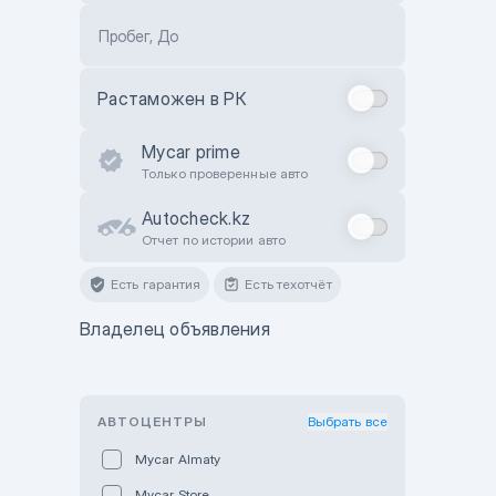
Пробег, До
Растаможен в РК
Mycar prime
Только проверенные авто
Autocheck.kz
Отчет по истории авто
Есть гарантия
Есть техотчёт
Владелец объявления
АВТОЦЕНТРЫ
Выбрать все
Mycar Almaty
Mycar Store