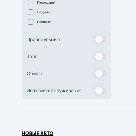
Передний
Пурпурный
Задний
Коричневый
Полный
Голубой
Синий
Праворульные
Фиолетовый
Зеленый
Торг
Желтый
Обмен
Бежевый
Бордовый
История обслуживания
Комбинированный
Бронзовый
Темно-синий
Серый металлик
НОВЫЕ АВТО
Сиреневый металлик