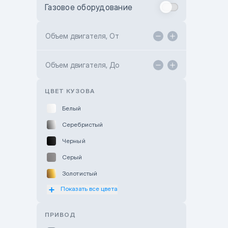
Газовое оборудование
Toyota Astana
Toyota Kokshetau
Объем двигателя, От
TANK Motors Karaganda
Объем двигателя, До
Hyundai ShymCity
Toyota Shygys
ЦВЕТ КУЗОВА
Белый
Серебристый
Черный
Серый
Золотистый
Показать все цвета
Оранжевый
Розовый
ПРИВОД
Красный