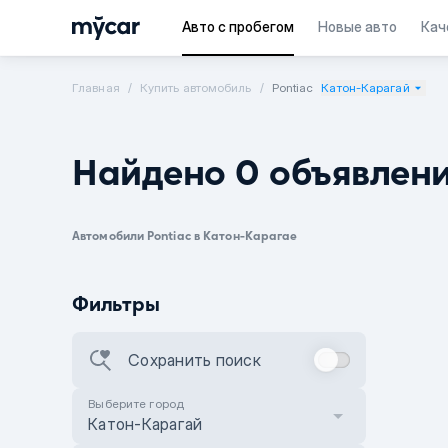
Авто с пробегом
Новые авто
Кач
Главная
Купить автомобиль
Pontiac
Катон-Карагай
Найдено 0 объявлен
Автомобили Pontiac в Катон-Карагае
Фильтры
Сохранить поиск
Выберите город
Катон-Карагай