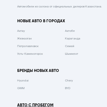
Черный металлик
Автомобили из салона от официальных дилеров Казахстана.
Стальной
НОВЫЕ АВТО В ГОРОДАХ
Вишневый
Серебристый металлик
Актау
Актобе
Темно-коричневый
Жезказган
Караганда
Бело-Дымчатый
Петропавловск
Семей
Светло-зелёный металлик
Усть-Каменогорск
Шымкент
Бирюзовый
Темно-синий металлик
БРЕНДЫ НОВЫХ АВТО
Зеленый металлик
Hyundai
Chery
Комбинированный
GWM
BYD
АВТО С ПРОБЕГОМ