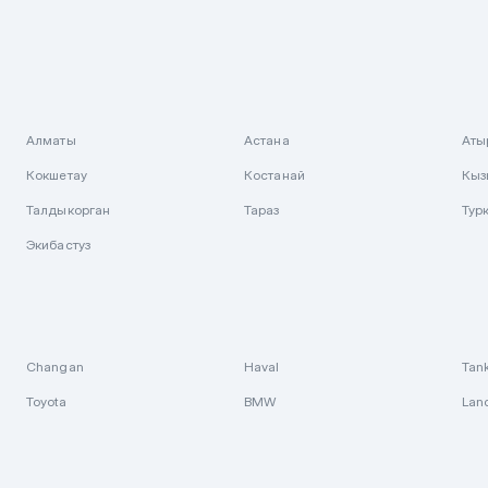
Алматы
Астана
Аты
Кокшетау
Костанай
Кыз
Талдыкорган
Тараз
Тур
Экибастуз
Changan
Haval
Tan
Toyota
BMW
Lan