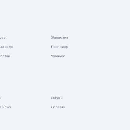
рау
Жанаозен
ылорда
Павлодар
кестан
Уральск
k
Subaru
d Rover
Genesis