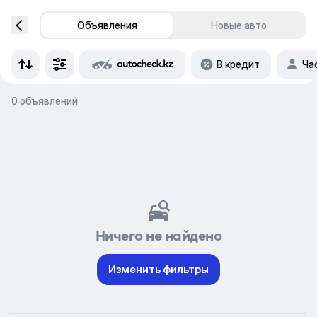
Объявления
Новые авто
В кредит
Ча
0 объявлений
Ничего не найдено
Изменить фильтры