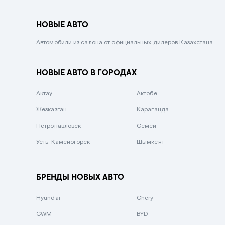
Серый металлик
НОВЫЕ АВТО
Сиреневый металлик
Черный металлик
Автомобили из салона от официальных дилеров Казахстана.
Стальной
НОВЫЕ АВТО В ГОРОДАХ
Вишневый
Серебристый металлик
Актау
Актобе
Темно-коричневый
Жезказган
Караганда
Бело-Дымчатый
Петропавловск
Семей
Светло-зелёный металлик
Усть-Каменогорск
Шымкент
Бирюзовый
Темно-синий металлик
БРЕНДЫ НОВЫХ АВТО
Зеленый металлик
Hyundai
Chery
Комбинированный
GWM
BYD