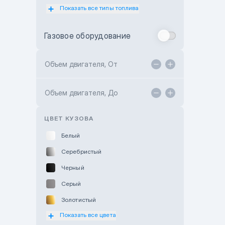
Показать все типы топлива
Subaru Motor Almaty
Toyota Almaty
Газовое оборудование
Toyota Astana
Toyota Kokshetau
Объем двигателя, От
TANK Motors Karaganda
Объем двигателя, До
Hyundai ShymCity
Toyota Shygys
ЦВЕТ КУЗОВА
Белый
Серебристый
Черный
Серый
Золотистый
Показать все цвета
Оранжевый