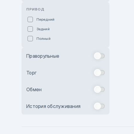
Розовый
ПРИВОД
Красный
Передний
Пурпурный
Задний
Коричневый
Полный
Голубой
Синий
Праворульные
Фиолетовый
Зеленый
Торг
Желтый
Обмен
Бежевый
Бордовый
История обслуживания
Комбинированный
Бронзовый
Темно-синий