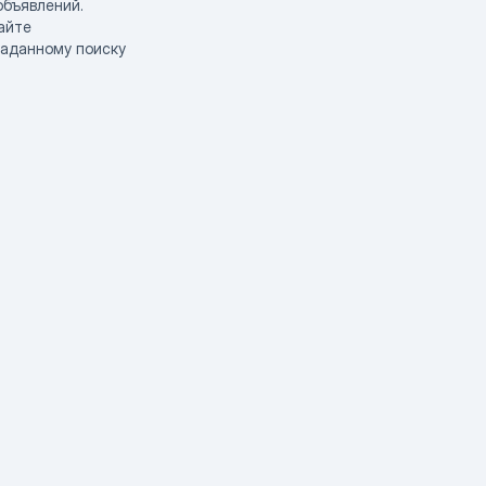
объявлений.
айте
заданному поиску