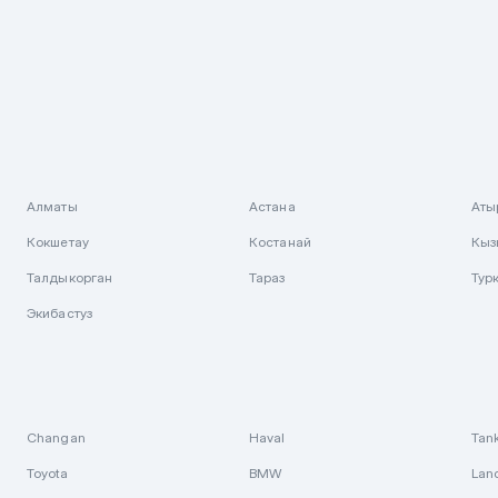
Алматы
Астана
Аты
Кокшетау
Костанай
Кыз
Талдыкорган
Тараз
Тур
Экибастуз
Changan
Haval
Tan
Toyota
BMW
Lan