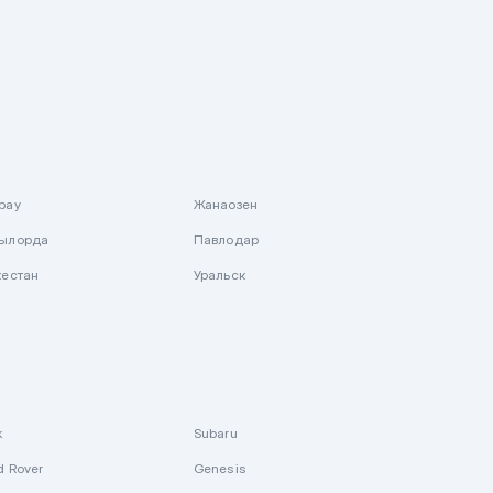
рау
Жанаозен
ылорда
Павлодар
кестан
Уральск
k
Subaru
d Rover
Genesis