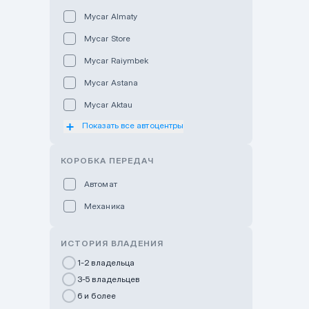
Mycar Almaty
Mycar Store
Mycar Raiymbek
Mycar Astana
Mycar Aktau
Показать все автоцентры
Mycar Uralsk
Haval & Tank Kyzylorda
КОРОБКА ПЕРЕДАЧ
Haval & Tank Pavlodar
Автомат
Bavaria Almaty
Механика
Mycar Shymkent
Bavaria Astana
ИСТОРИЯ ВЛАДЕНИЯ
GWM Nurly Zhol
1-2 владельца
3-5 владельцев
Chery Astana
6 и более
Changan Auto Nurly Zhol