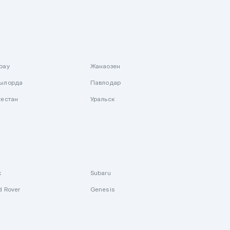
рау
Жанаозен
ылорда
Павлодар
кестан
Уральск
k
Subaru
d Rover
Genesis