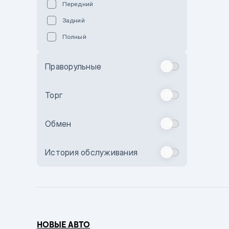
Передний
Пурпурный
Задний
Коричневый
Полный
Голубой
Синий
Праворульные
Фиолетовый
Зеленый
Торг
Желтый
Обмен
Бежевый
Бордовый
История обслуживания
Комбинированный
Бронзовый
Темно-синий
Серый металлик
НОВЫЕ АВТО
Сиреневый металлик