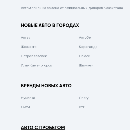
Черный металлик
Автомобили из салона от официальных дилеров Казахстана.
Стальной
НОВЫЕ АВТО В ГОРОДАХ
Вишневый
Серебристый металлик
Актау
Актобе
Темно-коричневый
Жезказган
Караганда
Бело-Дымчатый
Петропавловск
Семей
Светло-зелёный металлик
Усть-Каменогорск
Шымкент
Бирюзовый
Темно-синий металлик
БРЕНДЫ НОВЫХ АВТО
Зеленый металлик
Hyundai
Chery
Комбинированный
GWM
BYD
АВТО С ПРОБЕГОМ