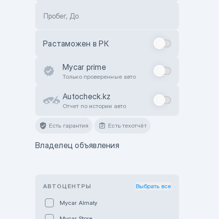
Пробег, До
Растаможен в РК
Mycar prime
Только проверенные авто
Autocheck.kz
Отчет по истории авто
Есть гарантия
Есть техотчёт
Владелец объявления
АВТОЦЕНТРЫ
Выбрать все
Mycar Almaty
Mycar Store