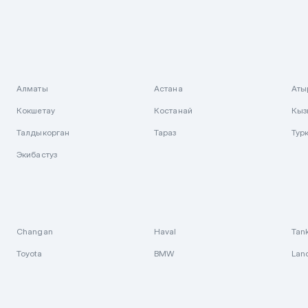
Алматы
Астана
Аты
Кокшетау
Костанай
Кыз
Талдыкорган
Тараз
Тур
Экибастуз
Changan
Haval
Tan
Toyota
BMW
Lan