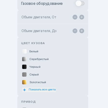
Газовое оборудование
Toyota Astana
Toyota Kokshetau
Объем двигателя, От
TANK Motors Karaganda
Объем двигателя, До
Hyundai ShymCity
Toyota Shygys
ЦВЕТ КУЗОВА
Белый
Серебристый
Черный
Серый
Золотистый
Показать все цвета
Оранжевый
Розовый
ПРИВОД
Красный