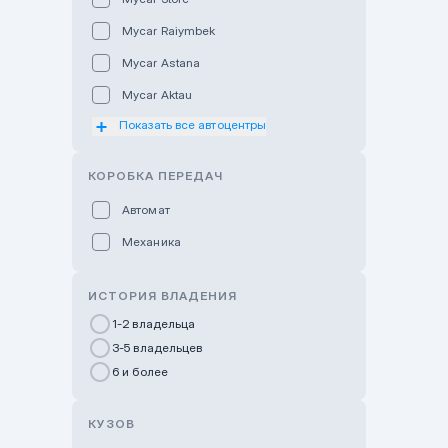
Mycar Raiymbek
Mycar Astana
Mycar Aktau
Показать все автоцентры
Mycar Uralsk
Haval & Tank Kyzylorda
КОРОБКА ПЕРЕДАЧ
Haval & Tank Pavlodar
Автомат
Bavaria Almaty
Механика
Mycar Shymkent
Bavaria Astana
ИСТОРИЯ ВЛАДЕНИЯ
GWM Nurly Zhol
1-2 владельца
3-5 владельцев
Chery Astana
6 и более
Changan Auto Nurly Zhol
Haval Atyrau
КУЗОВ
Hyundai Auto Almaty