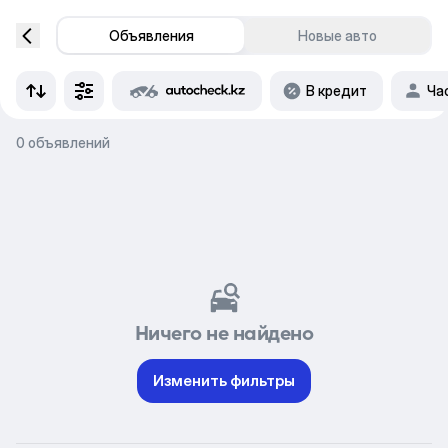
Объявления
Новые авто
В кредит
Ча
0 объявлений
Ничего не найдено
Изменить фильтры