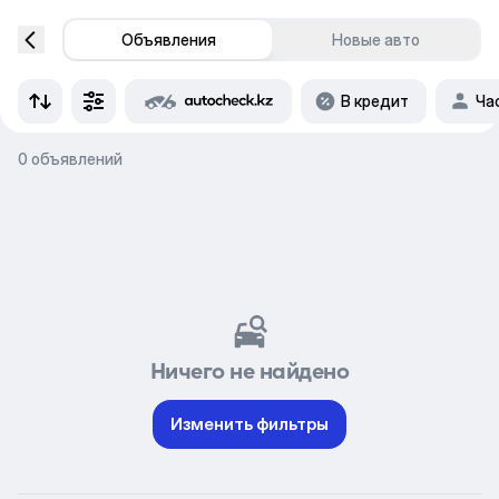
Объявления
Новые авто
В кредит
Ча
0 объявлений
Ничего не найдено
Изменить фильтры