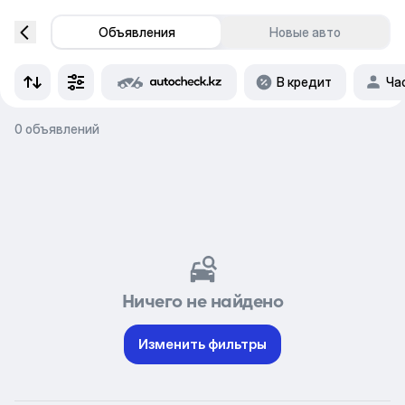
Объявления
Новые авто
В кредит
Ча
0 объявлений
Ничего не найдено
Изменить фильтры