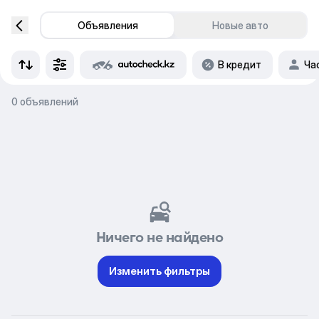
Объявления
Новые авто
В кредит
Ча
0 объявлений
Ничего не найдено
Изменить фильтры