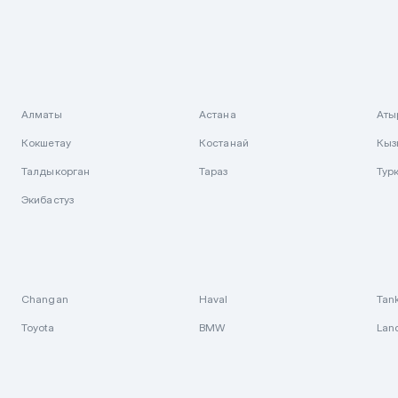
Алматы
Астана
Аты
Кокшетау
Костанай
Кыз
Талдыкорган
Тараз
Тур
Экибастуз
Changan
Haval
Tan
Toyota
BMW
Lan