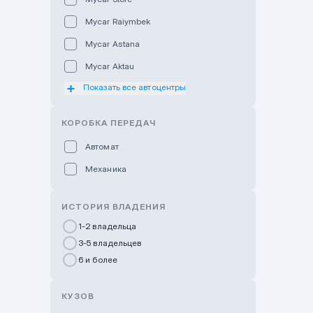
Mycar Raiymbek
Mycar Astana
Mycar Aktau
Показать все автоцентры
Mycar Uralsk
Haval & Tank Kyzylorda
КОРОБКА ПЕРЕДАЧ
Haval & Tank Pavlodar
Автомат
Bavaria Almaty
Механика
Mycar Shymkent
Bavaria Astana
ИСТОРИЯ ВЛАДЕНИЯ
GWM Nurly Zhol
1-2 владельца
3-5 владельцев
Chery Astana
6 и более
Changan Auto Nurly Zhol
Haval Atyrau
КУЗОВ
Hyundai Auto Almaty