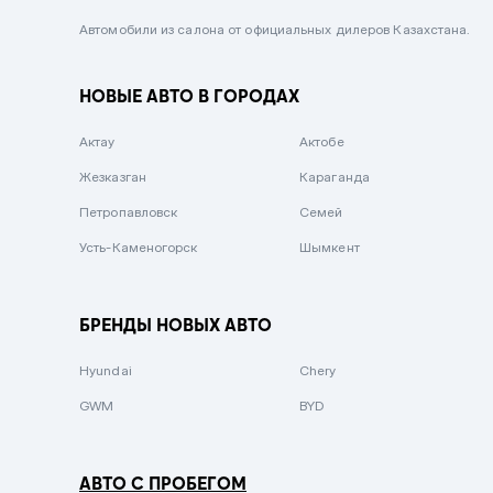
Черный металлик
Автомобили из салона от официальных дилеров Казахстана.
Стальной
НОВЫЕ АВТО В ГОРОДАХ
Вишневый
Серебристый металлик
Актау
Актобе
Темно-коричневый
Жезказган
Караганда
Бело-Дымчатый
Петропавловск
Семей
Светло-зелёный металлик
Усть-Каменогорск
Шымкент
Бирюзовый
Темно-синий металлик
БРЕНДЫ НОВЫХ АВТО
Зеленый металлик
Hyundai
Chery
Комбинированный
GWM
BYD
АВТО С ПРОБЕГОМ