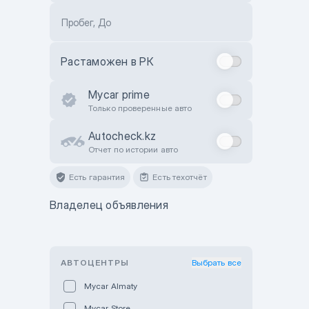
Пробег, До
Растаможен в РК
Mycar prime
Только проверенные авто
Autocheck.kz
Отчет по истории авто
Есть гарантия
Есть техотчёт
Владелец объявления
АВТОЦЕНТРЫ
Выбрать все
Mycar Almaty
Mycar Store