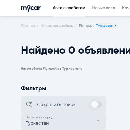
Авто с пробегом
Новые авто
Кач
Главная
Купить автомобиль
Plymouth
Туркестан
Найдено 0 объявлен
Автомобили Plymouth в Туркестане
Фильтры
Сохранить поиск
Выберите город
Туркестан