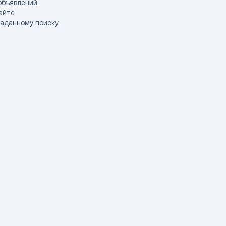
объявлений.
айте
заданному поиску