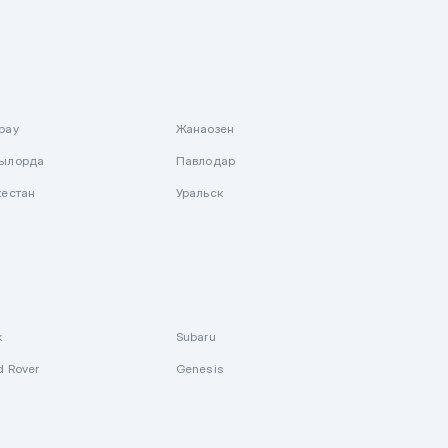
рау
Жанаозен
ылорда
Павлодар
кестан
Уральск
k
Subaru
d Rover
Genesis