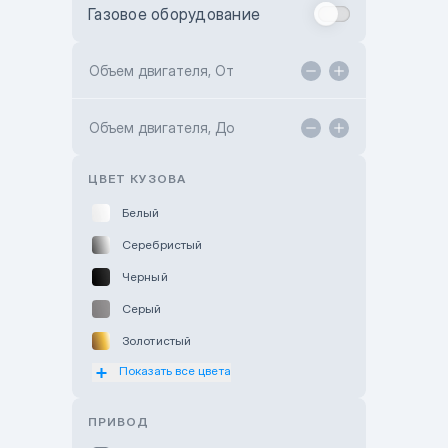
Газовое оборудование
Toyota Astana
Toyota Kokshetau
Объем двигателя, От
TANK Motors Karaganda
Объем двигателя, До
Hyundai ShymCity
Toyota Shygys
ЦВЕТ КУЗОВА
Белый
Серебристый
Черный
Серый
Золотистый
Показать все цвета
Оранжевый
Розовый
ПРИВОД
Красный