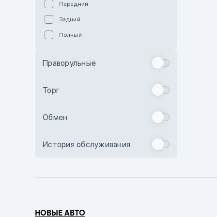
Передний
Пурпурный
Задний
Коричневый
Полный
Голубой
Синий
Праворульные
Фиолетовый
Зеленый
Торг
Желтый
Обмен
Бежевый
Бордовый
История обслуживания
Комбинированный
Бронзовый
Темно-синий
Серый металлик
НОВЫЕ АВТО
Сиреневый металлик