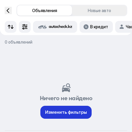
Объявления
Новые авто
В кредит
Ча
0 объявлений
Ничего не найдено
Изменить фильтры