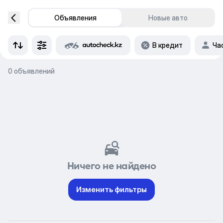
Объявления
Новые авто
В кредит
Ча
0 объявлений
Ничего не найдено
Изменить фильтры