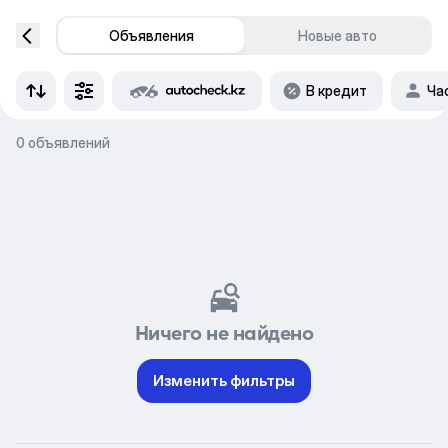
Объявления
Новые авто
В кредит
Ча
0 объявлений
Ничего не найдено
Изменить фильтры