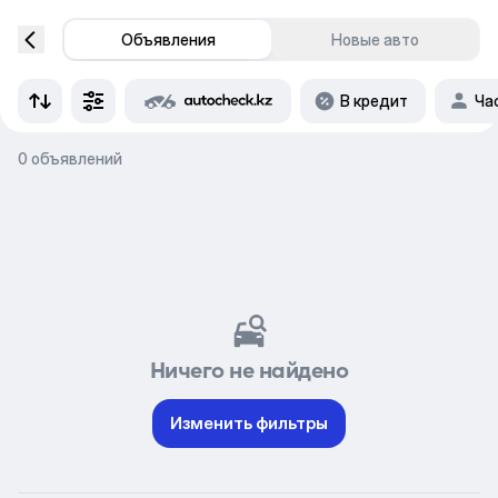
Объявления
Новые авто
В кредит
Ча
0 объявлений
Ничего не найдено
Изменить фильтры