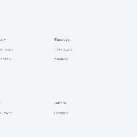
рау
Жанаозен
ылорда
Павлодар
кестан
Уральск
k
Subaru
d Rover
Genesis