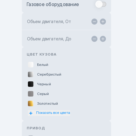
Газовое оборудование
Toyota Astana
Toyota Kokshetau
Объем двигателя, От
TANK Motors Karaganda
Объем двигателя, До
Hyundai ShymCity
Toyota Shygys
ЦВЕТ КУЗОВА
Белый
Серебристый
Черный
Серый
Золотистый
Показать все цвета
Оранжевый
Розовый
ПРИВОД
Красный