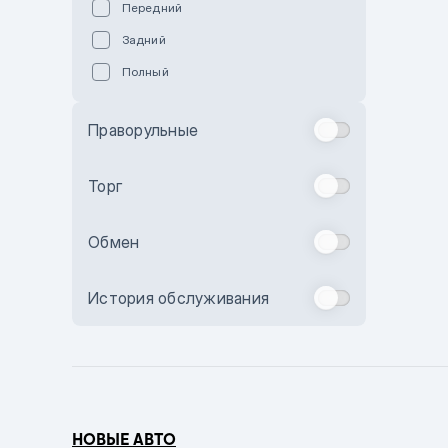
Передний
Пурпурный
Задний
Коричневый
Полный
Голубой
Синий
Праворульные
Фиолетовый
Зеленый
Торг
Желтый
Обмен
Бежевый
Бордовый
История обслуживания
Комбинированный
Бронзовый
Темно-синий
Серый металлик
НОВЫЕ АВТО
Сиреневый металлик