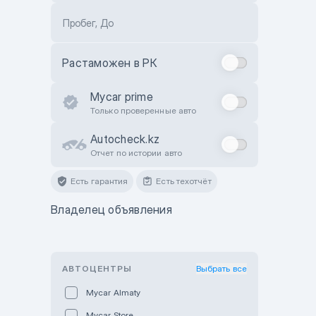
Пробег, До
Растаможен в РК
Mycar prime
Только проверенные авто
Autocheck.kz
Отчет по истории авто
Есть гарантия
Есть техотчёт
Владелец объявления
АВТОЦЕНТРЫ
Выбрать все
Mycar Almaty
Mycar Store