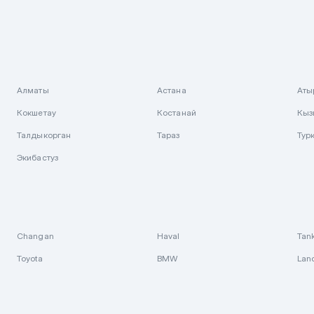
Алматы
Астана
Аты
Кокшетау
Костанай
Кыз
Талдыкорган
Тараз
Тур
Экибастуз
Changan
Haval
Tan
Toyota
BMW
Lan