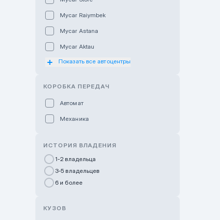
Mycar Raiymbek
Mycar Astana
Mycar Aktau
Показать все автоцентры
Mycar Uralsk
Haval & Tank Kyzylorda
КОРОБКА ПЕРЕДАЧ
Haval & Tank Pavlodar
Автомат
Bavaria Almaty
Механика
Mycar Shymkent
Bavaria Astana
ИСТОРИЯ ВЛАДЕНИЯ
GWM Nurly Zhol
1-2 владельца
3-5 владельцев
Chery Astana
6 и более
Changan Auto Nurly Zhol
Haval Atyrau
КУЗОВ
Hyundai Auto Almaty