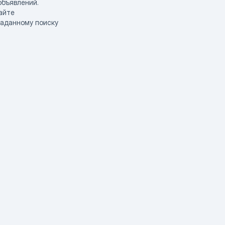
объявлений.
айте
заданному поиску