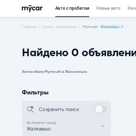
Авто с пробегом
Новые авто
Кач
Главная
Купить автомобиль
Plymouth
Жалкамыс
Найдено 0 объявлен
Автомобили Plymouth в Жалкамысе
Фильтры
Сохранить поиск
Выберите город
Жалкамыс