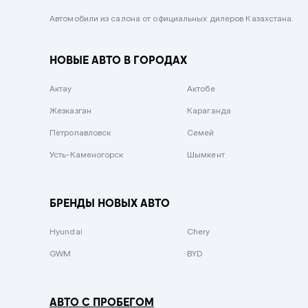
Черный металлик
Автомобили из салона от официальных дилеров Казахстана.
Стальной
НОВЫЕ АВТО В ГОРОДАХ
Вишневый
Серебристый металлик
Актау
Актобе
Темно-коричневый
Жезказган
Караганда
Бело-Дымчатый
Петропавловск
Семей
Светло-зелёный металлик
Усть-Каменогорск
Шымкент
Бирюзовый
Темно-синий металлик
БРЕНДЫ НОВЫХ АВТО
Зеленый металлик
Hyundai
Chery
Комбинированный
GWM
BYD
АВТО С ПРОБЕГОМ