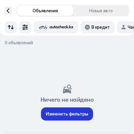
Объявления
Новые авто
В кредит
Ча
0 объявлений
Ничего не найдено
Изменить фильтры