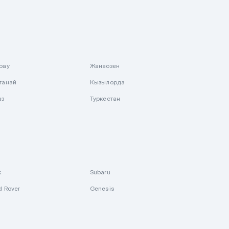
рау
Жанаозен
танай
Кызылорда
аз
Туркестан
k
Subaru
d Rover
Genesis