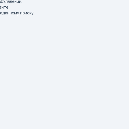
объявлений.
айте
заданному поиску