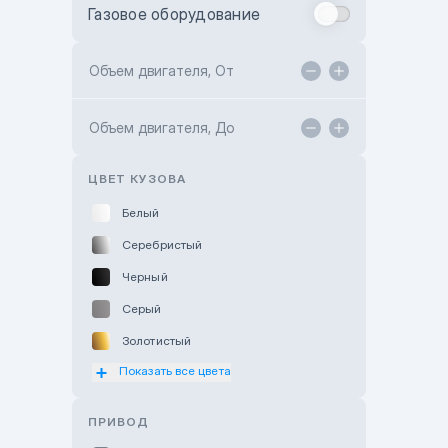
Газовое оборудование
Toyota Astana
Toyota Kokshetau
Объем двигателя, От
TANK Motors Karaganda
Объем двигателя, До
Hyundai ShymCity
Toyota Shygys
ЦВЕТ КУЗОВА
Белый
Серебристый
Черный
Серый
Золотистый
Показать все цвета
Оранжевый
Розовый
ПРИВОД
Красный