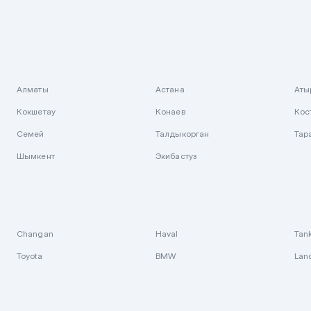
Алматы
Астана
Аты
Кокшетау
Конаев
Кос
Семей
Талдыкорган
Тар
Шымкент
Экибастуз
Changan
Haval
Tan
Toyota
BMW
Lan