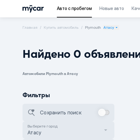
Авто с пробегом
Новые авто
Кач
Главная
Купить автомобиль
Plymouth
Атасу
Найдено 0 объявлен
Автомобили Plymouth в Атасу
Фильтры
Сохранить поиск
Выберите город
Атасу