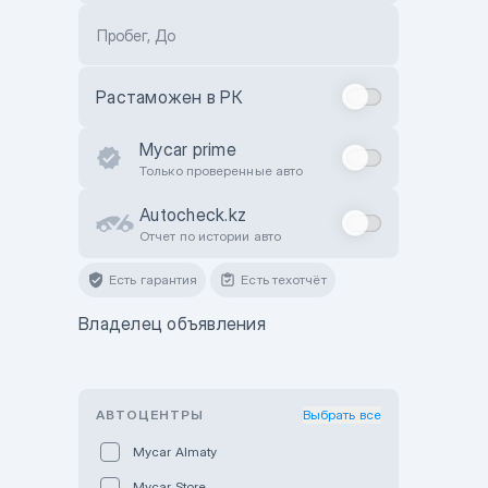
Пробег, До
Растаможен в РК
Mycar prime
Только проверенные авто
Autocheck.kz
Отчет по истории авто
Есть гарантия
Есть техотчёт
Владелец объявления
АВТОЦЕНТРЫ
Выбрать все
Mycar Almaty
Mycar Store