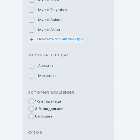
Mycar Raiymbek
Mycar Astana
Mycar Aktau
Показать все автоцентры
Mycar Uralsk
Haval & Tank Kyzylorda
КОРОБКА ПЕРЕДАЧ
Haval & Tank Pavlodar
Автомат
Bavaria Almaty
Механика
Mycar Shymkent
Bavaria Astana
ИСТОРИЯ ВЛАДЕНИЯ
GWM Nurly Zhol
1-2 владельца
3-5 владельцев
Chery Astana
6 и более
Changan Auto Nurly Zhol
Haval Atyrau
КУЗОВ
Hyundai Auto Almaty