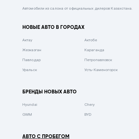
Черный металлик
Автомобили из салона от официальных дилеров Казахстана.
Стальной
НОВЫЕ АВТО В ГОРОДАХ
Вишневый
Серебристый металлик
Актау
Актобе
Темно-коричневый
Жезказган
Караганда
Бело-Дымчатый
Павлодар
Петропавловск
Светло-зелёный металлик
Уральск
Усть-Каменогорск
Бирюзовый
Темно-синий металлик
БРЕНДЫ НОВЫХ АВТО
Зеленый металлик
Hyundai
Chery
Комбинированный
GWM
BYD
АВТО С ПРОБЕГОМ