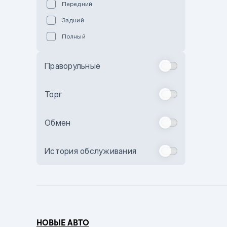
Передний
Пурпурный
Задний
Коричневый
Полный
Голубой
Синий
Праворульные
Фиолетовый
Зеленый
Торг
Желтый
Обмен
Бежевый
Бордовый
История обслуживания
Комбинированный
Бронзовый
Темно-синий
Серый металлик
НОВЫЕ АВТО
Сиреневый металлик