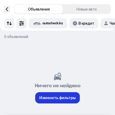
Объявления
Новые авто
В кредит
Ча
0 объявлений
Ничего не найдено
Изменить фильтры