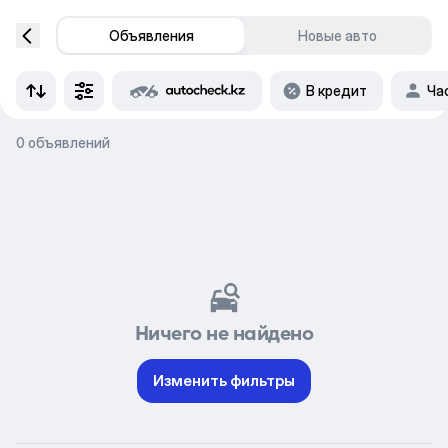
Объявления
Новые авто
В кредит
Ча
0 объявлений
Ничего не найдено
Изменить фильтры