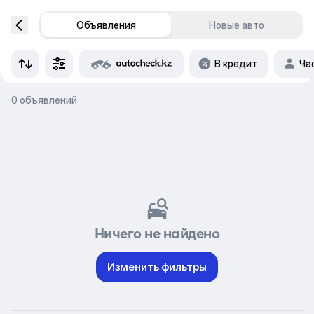
Объявления
Новые авто
В кредит
Ча
0 объявлений
Ничего не найдено
Изменить фильтры