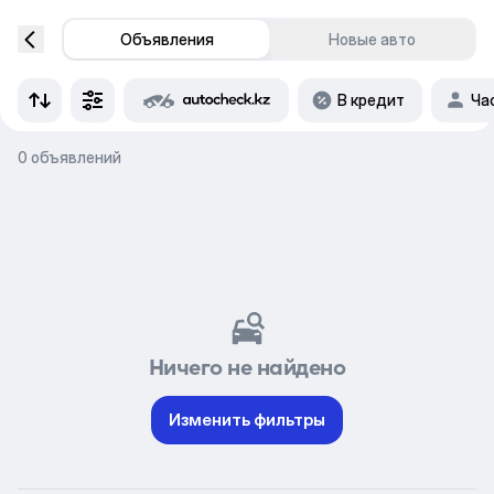
Объявления
Новые авто
В кредит
Ча
0 объявлений
Ничего не найдено
Изменить фильтры