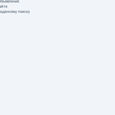
объявлений.
айте
заданному поиску