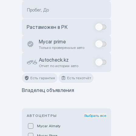
Пробег, До
Растаможен в РК
Mycar prime
Только проверенные авто
Autocheck.kz
Отчет по истории авто
Есть гарантия
Есть техотчёт
Владелец объявления
АВТОЦЕНТРЫ
Выбрать все
Mycar Almaty
Mycar Store