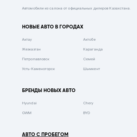
Черный металлик
Автомобили из салона от официальных дилеров Казахстана.
Стальной
НОВЫЕ АВТО В ГОРОДАХ
Вишневый
Серебристый металлик
Актау
Актобе
Темно-коричневый
Жезказган
Караганда
Бело-Дымчатый
Петропавловск
Семей
Светло-зелёный металлик
Усть-Каменогорск
Шымкент
Бирюзовый
Темно-синий металлик
БРЕНДЫ НОВЫХ АВТО
Зеленый металлик
Hyundai
Chery
Комбинированный
GWM
BYD
АВТО С ПРОБЕГОМ