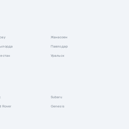
рау
Жанаозен
ылорда
Павлодар
кестан
Уральск
k
Subaru
d Rover
Genesis