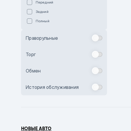
Передний
Пурпурный
Задний
Коричневый
Полный
Голубой
Синий
Праворульные
Фиолетовый
Зеленый
Торг
Желтый
Обмен
Бежевый
Бордовый
История обслуживания
Комбинированный
Бронзовый
Темно-синий
Серый металлик
НОВЫЕ АВТО
Сиреневый металлик