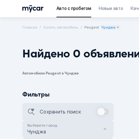
Авто с пробегом
Новые авто
Кач
Главная
Купить автомобиль
Peugeot
Чунджа
Найдено 0 объявлен
Автомобили Peugeot в Чундже
Фильтры
Сохранить поиск
Выберите город
Чунджа