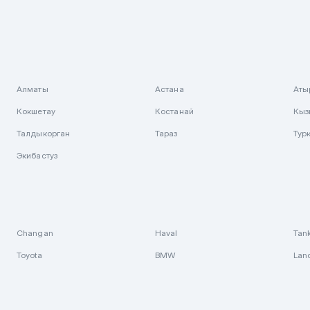
Алматы
Астана
Аты
Кокшетау
Костанай
Кыз
Талдыкорган
Тараз
Тур
Экибастуз
Changan
Haval
Tan
Toyota
BMW
Lan