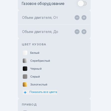
Газовое оборудование
Toyota Astana
Toyota Kokshetau
Объем двигателя, От
TANK Motors Karaganda
Объем двигателя, До
Hyundai ShymCity
Toyota Shygys
ЦВЕТ КУЗОВА
Белый
Серебристый
Черный
Серый
Золотистый
Показать все цвета
Оранжевый
Розовый
ПРИВОД
Красный