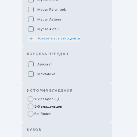
Mycar Raiymbek
Mycar Astana
Mycar Aktau
Показать все автоцентры
Mycar Uralsk
Haval & Tank Kyzylorda
КОРОБКА ПЕРЕДАЧ
Haval & Tank Pavlodar
Автомат
Bavaria Almaty
Механика
Mycar Shymkent
Bavaria Astana
ИСТОРИЯ ВЛАДЕНИЯ
GWM Nurly Zhol
1-2 владельца
3-5 владельцев
Chery Astana
6 и более
Changan Auto Nurly Zhol
Haval Atyrau
КУЗОВ
Hyundai Auto Almaty