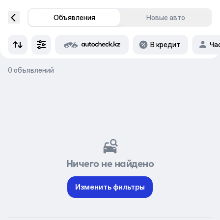
Объявления
Новые авто
В кредит
Ча
0 объявлений
Ничего не найдено
Изменить фильтры