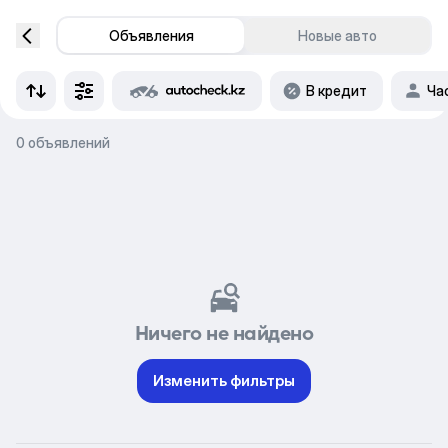
Объявления
Новые авто
В кредит
Ча
0 объявлений
Ничего не найдено
Изменить фильтры