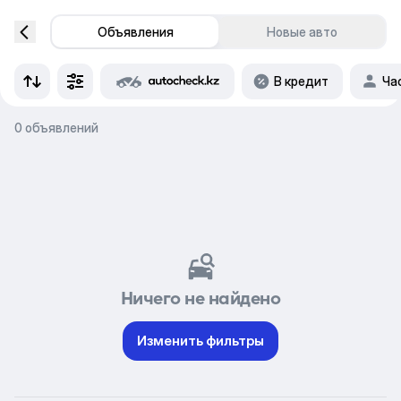
Объявления
Новые авто
В кредит
Ча
0 объявлений
Ничего не найдено
Изменить фильтры