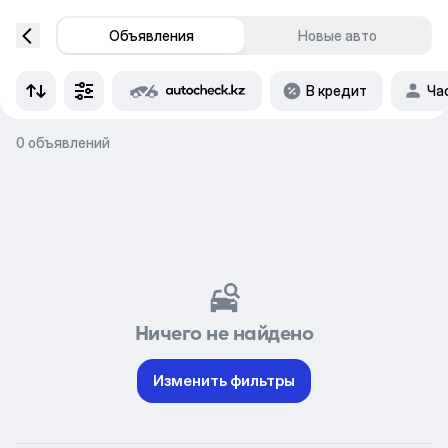
Объявления
Новые авто
В кредит
Ча
0 объявлений
Ничего не найдено
Изменить фильтры