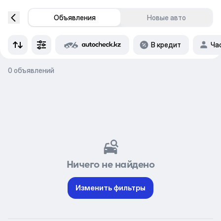
Объявления
Новые авто
В кредит
Ча
0 объявлений
Ничего не найдено
Изменить фильтры