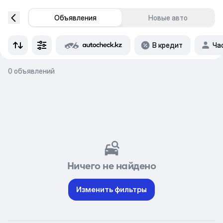
Объявления
Новые авто
В кредит
Ча
0 объявлений
Ничего не найдено
Изменить фильтры