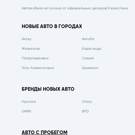
Черный металлик
Автомобили из салона от официальных дилеров Казахстана.
Стальной
НОВЫЕ АВТО В ГОРОДАХ
Вишневый
Серебристый металлик
Актау
Актобе
Темно-коричневый
Жезказган
Караганда
Бело-Дымчатый
Петропавловск
Семей
Светло-зелёный металлик
Усть-Каменогорск
Шымкент
Бирюзовый
Темно-синий металлик
БРЕНДЫ НОВЫХ АВТО
Зеленый металлик
Hyundai
Chery
Комбинированный
GWM
BYD
АВТО С ПРОБЕГОМ