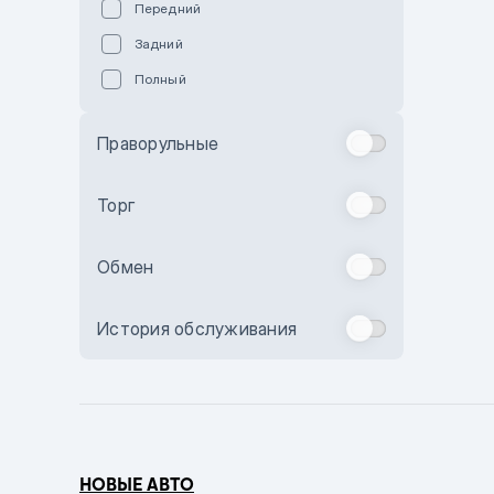
Передний
Пурпурный
Задний
Коричневый
Полный
Голубой
Синий
Праворульные
Фиолетовый
Зеленый
Торг
Желтый
Обмен
Бежевый
Бордовый
История обслуживания
Комбинированный
Бронзовый
Темно-синий
Серый металлик
НОВЫЕ АВТО
Сиреневый металлик