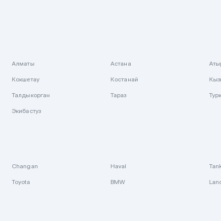
Алматы
Астана
Аты
Кокшетау
Костанай
Кыз
Талдыкорган
Тараз
Тур
Экибастуз
Changan
Haval
Tan
Toyota
BMW
Lan