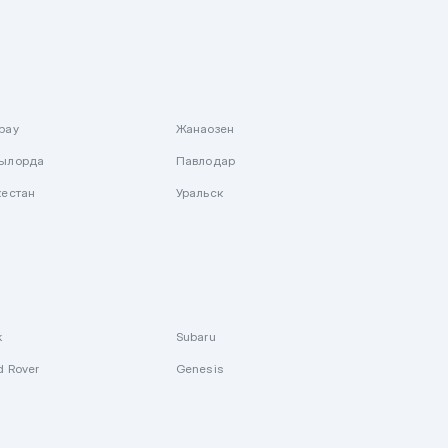
рау
Жанаозен
ылорда
Павлодар
кестан
Уральск
k
Subaru
d Rover
Genesis