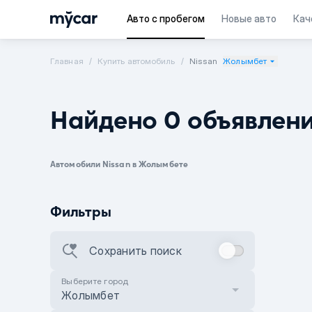
Авто с пробегом
Новые авто
Кач
Главная
Купить автомобиль
Nissan
Жолымбет
Найдено 0 объявлен
Автомобили Nissan в Жолымбете
Фильтры
Сохранить поиск
Выберите город
Жолымбет