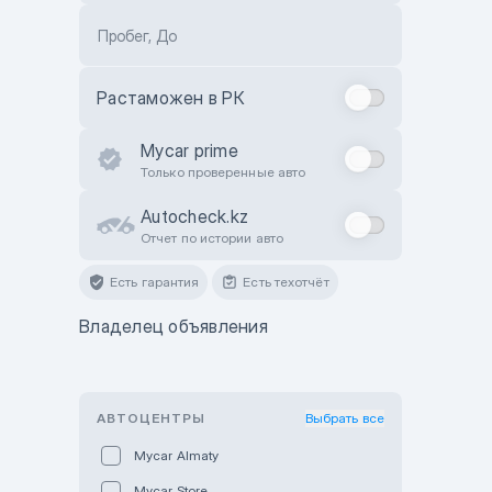
Пробег, До
Растаможен в РК
Mycar prime
Только проверенные авто
Autocheck.kz
Отчет по истории авто
Есть гарантия
Есть техотчёт
Владелец объявления
АВТОЦЕНТРЫ
Выбрать все
Mycar Almaty
Mycar Store