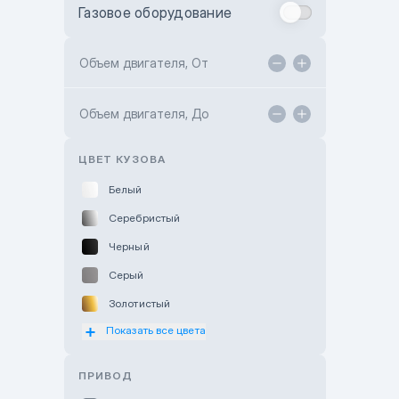
Газовое оборудование
Toyota Astana
Toyota Kokshetau
Объем двигателя, От
TANK Motors Karaganda
Объем двигателя, До
Hyundai ShymCity
Toyota Shygys
ЦВЕТ КУЗОВА
Белый
Серебристый
Черный
Серый
Золотистый
Показать все цвета
Оранжевый
Розовый
ПРИВОД
Красный