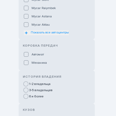
Mycar Raiymbek
Mycar Astana
Mycar Aktau
Показать все автоцентры
Mycar Uralsk
Haval & Tank Kyzylorda
КОРОБКА ПЕРЕДАЧ
Haval & Tank Pavlodar
Автомат
Bavaria Almaty
Механика
Mycar Shymkent
Bavaria Astana
ИСТОРИЯ ВЛАДЕНИЯ
GWM Nurly Zhol
1-2 владельца
3-5 владельцев
Chery Astana
6 и более
Changan Auto Nurly Zhol
Haval Atyrau
КУЗОВ
Hyundai Auto Almaty