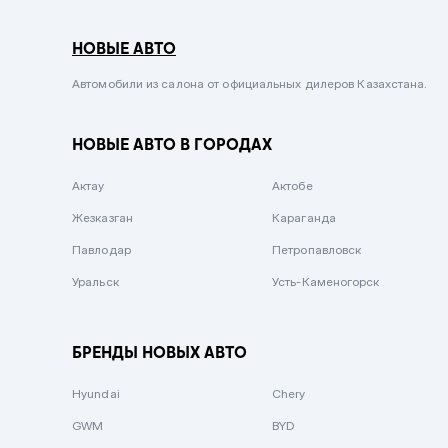
Серый металлик
НОВЫЕ АВТО
Сиреневый металлик
Черный металлик
Автомобили из салона от официальных дилеров Казахстана.
Стальной
НОВЫЕ АВТО В ГОРОДАХ
Вишневый
Серебристый металлик
Актау
Актобе
Темно-коричневый
Жезказган
Караганда
Бело-Дымчатый
Павлодар
Петропавловск
Светло-зелёный металлик
Уральск
Усть-Каменогорск
Бирюзовый
Темно-синий металлик
БРЕНДЫ НОВЫХ АВТО
Зеленый металлик
Hyundai
Chery
Комбинированный
GWM
BYD