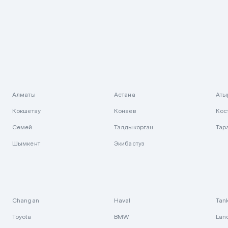
Алматы
Астана
Аты
Кокшетау
Конаев
Кос
Семей
Талдыкорган
Тар
Шымкент
Экибастуз
Changan
Haval
Tan
Toyota
BMW
Lan