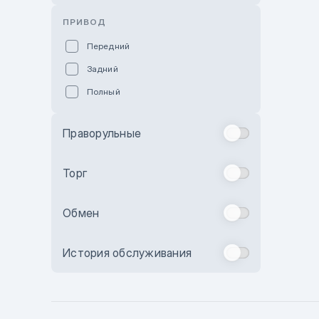
Розовый
ПРИВОД
Красный
Передний
Пурпурный
Задний
Коричневый
Полный
Голубой
Синий
Праворульные
Фиолетовый
Зеленый
Торг
Желтый
Обмен
Бежевый
Бордовый
История обслуживания
Комбинированный
Бронзовый
Темно-синий