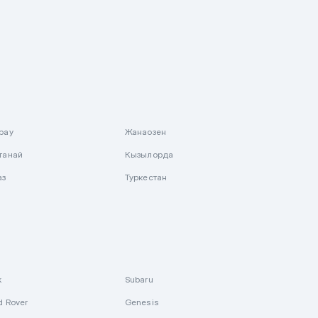
рау
Жанаозен
танай
Кызылорда
аз
Туркестан
k
Subaru
d Rover
Genesis