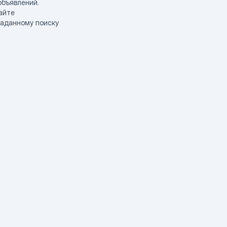
объявлений.
айте
заданному поиску