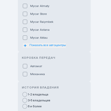
Mycar Almaty
Mycar Store
Mycar Raiymbek
Mycar Astana
Mycar Aktau
Показать все автоцентры
Mycar Uralsk
Haval & Tank Kyzylorda
КОРОБКА ПЕРЕДАЧ
Haval & Tank Pavlodar
Автомат
Bavaria Almaty
Механика
Mycar Shymkent
Bavaria Astana
ИСТОРИЯ ВЛАДЕНИЯ
GWM Nurly Zhol
1-2 владельца
3-5 владельцев
Chery Astana
6 и более
Changan Auto Nurly Zhol