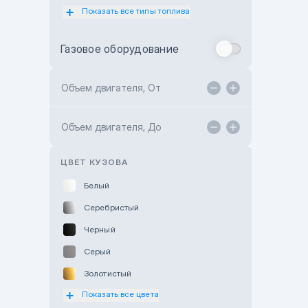
Показать все типы топлива
Subaru Motor Almaty
Toyota Almaty
Газовое оборудование
Toyota Astana
Toyota Kokshetau
Объем двигателя, От
TANK Motors Karaganda
Объем двигателя, До
Hyundai ShymCity
Toyota Shygys
ЦВЕТ КУЗОВА
Белый
Серебристый
Черный
Серый
Золотистый
Показать все цвета
Оранжевый