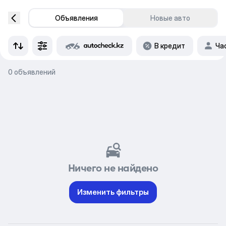
Объявления
Новые авто
В кредит
Ча
0 объявлений
Ничего не найдено
Изменить фильтры