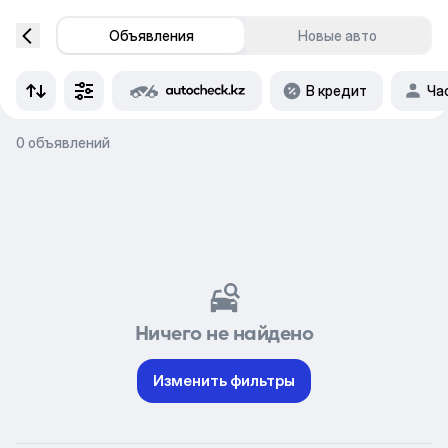
Объявления
Новые авто
В кредит
Ча
0 объявлений
Ничего не найдено
Изменить фильтры