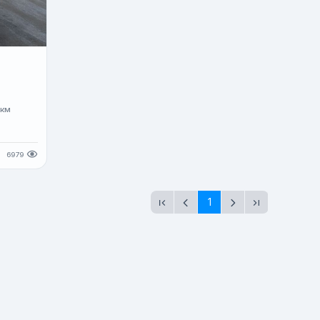
т
 км
6979
1