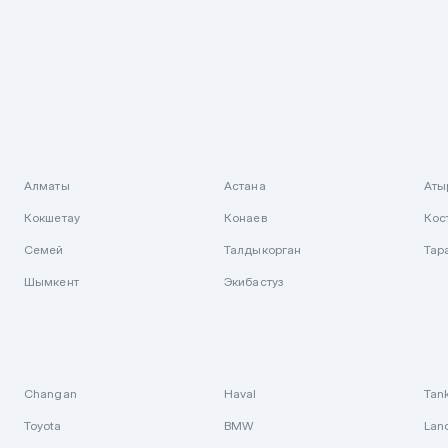
Алматы
Астана
Аты
Кокшетау
Конаев
Кос
Семей
Талдыкорган
Тар
Шымкент
Экибастуз
Changan
Haval
Tan
Toyota
BMW
Lan