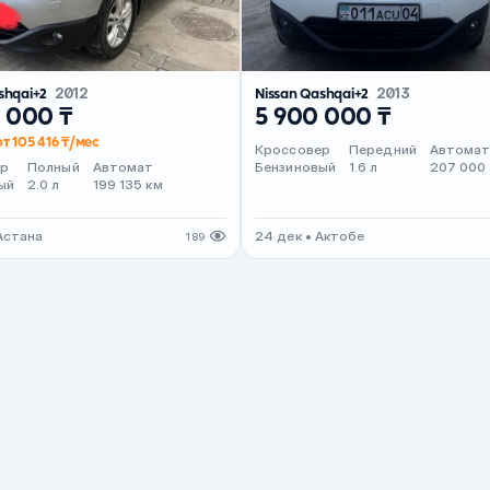
shqai+2
2012
Nissan Qashqai+2
2013
 000 ₸
5 900 000 ₸
т 105 416 ₸/мес
Кроссовер
Передний
Автома
ер
Полный
Автомат
Бензиновый
1.6 л
207 000
ый
2.0 л
199 135 км
Астана
24 дек • Актобе
189