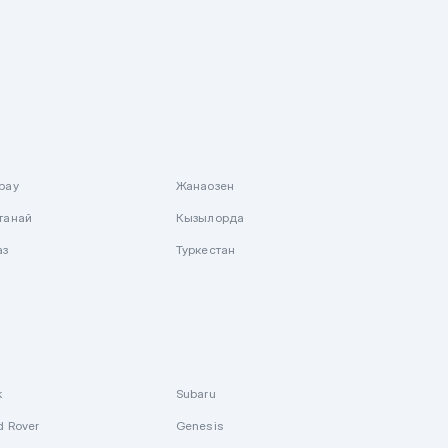
рау
Жанаозен
танай
Кызылорда
аз
Туркестан
k
Subaru
d Rover
Genesis