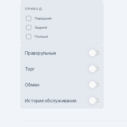
Розовый
ПРИВОД
Красный
Передний
Пурпурный
Задний
Коричневый
Полный
Голубой
Синий
Праворульные
Фиолетовый
Зеленый
Торг
Желтый
Обмен
Бежевый
Бордовый
История обслуживания
Комбинированный
Бронзовый
Темно-синий