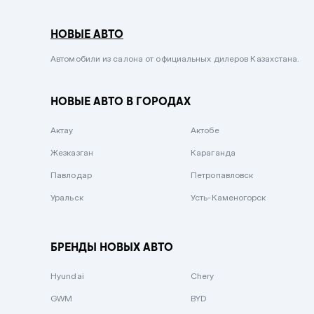
Серый металлик
НОВЫЕ АВТО
Сиреневый металлик
Черный металлик
Автомобили из салона от официальных дилеров Казахстана.
Стальной
НОВЫЕ АВТО В ГОРОДАХ
Вишневый
Серебристый металлик
Актау
Актобе
Темно-коричневый
Жезказган
Караганда
Бело-Дымчатый
Павлодар
Петропавловск
Светло-зелёный металлик
Уральск
Усть-Каменогорск
Бирюзовый
Темно-синий металлик
БРЕНДЫ НОВЫХ АВТО
Зеленый металлик
Hyundai
Chery
Комбинированный
GWM
BYD