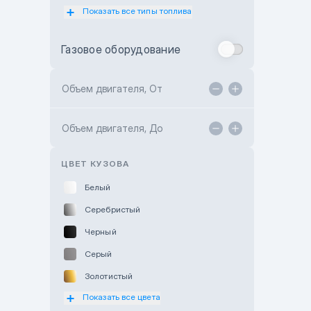
Показать все типы топлива
Subaru Motor Almaty
Toyota Almaty
Газовое оборудование
Toyota Astana
Toyota Kokshetau
Объем двигателя, От
TANK Motors Karaganda
Объем двигателя, До
Hyundai ShymCity
Toyota Shygys
ЦВЕТ КУЗОВА
Белый
Серебристый
Черный
Серый
Золотистый
Показать все цвета
Оранжевый