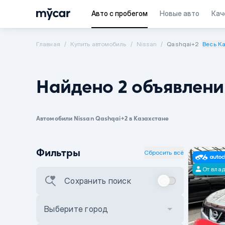
Авто с пробегом
Новые авто
Кач
Главная
Купить автомобиль
Nissan
Qashqai+2
Весь К
Найдено 2 объявлени
Автомобили Nissan Qashqai+2 в Казахстане
Фильтры
Сбросить всё
От вла
Сохранить поиск
Выберите город