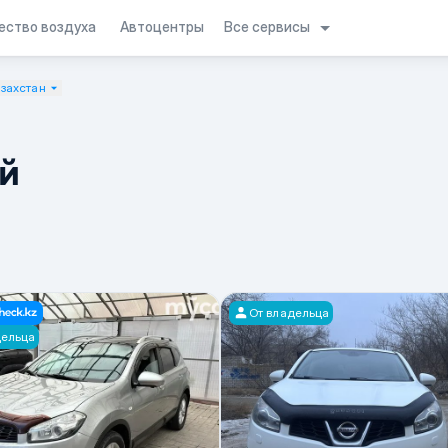
Все сервисы
ество воздуха
Автоцентры
азахстан
й
От владельца
дельца