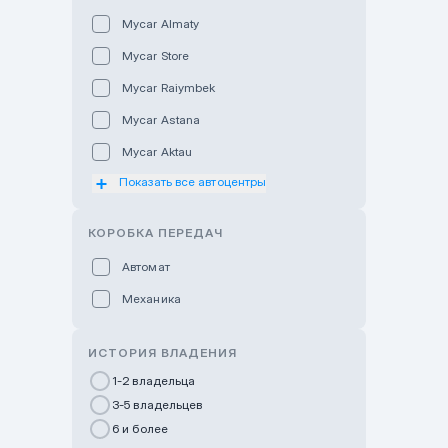
Mycar Almaty
Mycar Store
Mycar Raiymbek
Mycar Astana
Mycar Aktau
Показать все автоцентры
Mycar Uralsk
Haval & Tank Kyzylorda
КОРОБКА ПЕРЕДАЧ
Haval & Tank Pavlodar
Автомат
Bavaria Almaty
Механика
Mycar Shymkent
Bavaria Astana
ИСТОРИЯ ВЛАДЕНИЯ
GWM Nurly Zhol
1-2 владельца
3-5 владельцев
Chery Astana
6 и более
Changan Auto Nurly Zhol