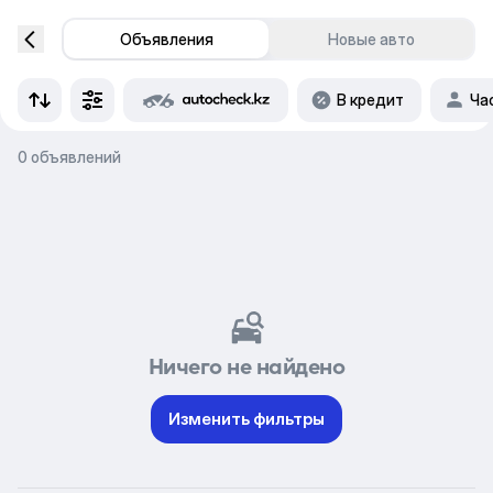
Объявления
Новые авто
В кредит
Ча
0 объявлений
Ничего не найдено
Изменить фильтры