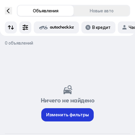
Объявления
Новые авто
В кредит
Ча
0 объявлений
Ничего не найдено
Изменить фильтры