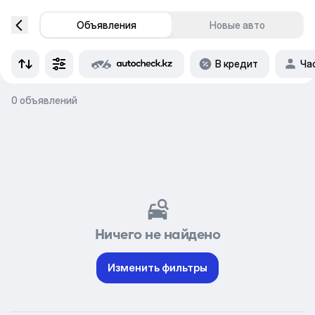
Объявления
Новые авто
В кредит
Ча
0 объявлений
Ничего не найдено
Изменить фильтры