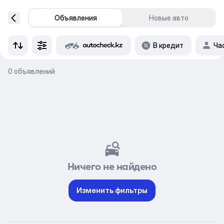
Объявления
Новые авто
В кредит
Ча
0 объявлений
Ничего не найдено
Изменить фильтры