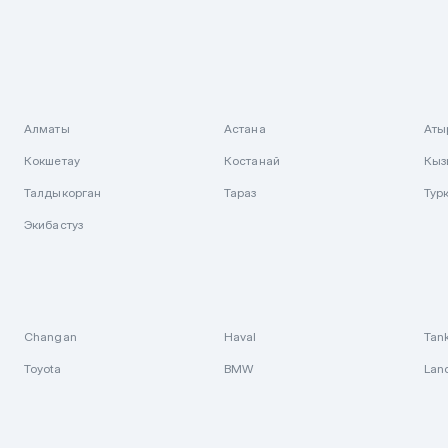
Алматы
Астана
Аты
Кокшетау
Костанай
Кыз
Талдыкорган
Тараз
Тур
Экибастуз
Changan
Haval
Tan
Toyota
BMW
Lan