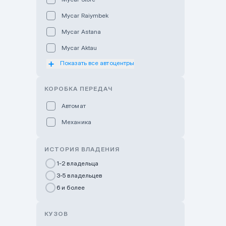
Mycar Raiymbek
Mycar Astana
Mycar Aktau
Показать все автоцентры
Mycar Uralsk
Haval & Tank Kyzylorda
КОРОБКА ПЕРЕДАЧ
Haval & Tank Pavlodar
Автомат
Bavaria Almaty
Механика
Mycar Shymkent
Bavaria Astana
ИСТОРИЯ ВЛАДЕНИЯ
GWM Nurly Zhol
1-2 владельца
3-5 владельцев
Chery Astana
6 и более
Changan Auto Nurly Zhol
Haval Atyrau
КУЗОВ
Hyundai Auto Almaty