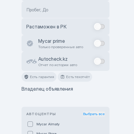
Пробег, До
Растаможен в РК
Mycar prime
Только проверенные авто
Autocheck.kz
Отчет по истории авто
Есть гарантия
Есть техотчёт
Владелец объявления
АВТОЦЕНТРЫ
Выбрать все
Mycar Almaty
Mycar Store