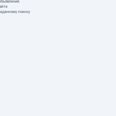
объявлений.
айте
заданному поиску