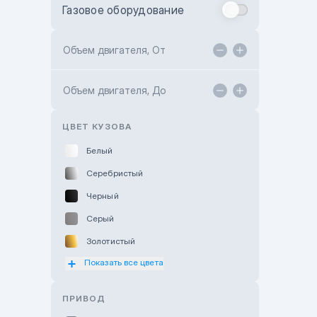
Газовое оборудование
Toyota Astana
Toyota Kokshetau
Объем двигателя, От
TANK Motors Karaganda
Объем двигателя, До
Hyundai ShymCity
Toyota Shygys
ЦВЕТ КУЗОВА
Белый
Серебристый
Черный
Серый
Золотистый
Показать все цвета
Оранжевый
Розовый
ПРИВОД
Красный