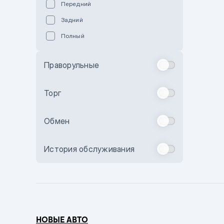
Передний
Пурпурный
Задний
Коричневый
Полный
Голубой
Синий
Праворульные
Фиолетовый
Зеленый
Торг
Желтый
Обмен
Бежевый
Бордовый
История обслуживания
Комбинированный
Бронзовый
Темно-синий
Серый металлик
НОВЫЕ АВТО
Сиреневый металлик