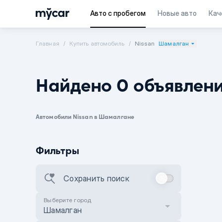
Авто с пробегом
Новые авто
Кач
Главная
Купить автомобиль
Nissan
Шамалган
Найдено 0 объявлен
Автомобили Nissan в Шамалгане
Фильтры
Сохранить поиск
Выберите город
Шамалган