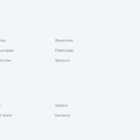
рау
Жанаозен
ылорда
Павлодар
кестан
Уральск
k
Subaru
d Rover
Genesis