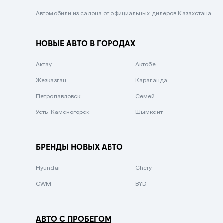
Черный металлик
Автомобили из салона от официальных дилеров Казахстана.
Стальной
НОВЫЕ АВТО В ГОРОДАХ
Вишневый
Серебристый металлик
Актау
Актобе
Темно-коричневый
Жезказган
Караганда
Бело-Дымчатый
Петропавловск
Семей
Светло-зелёный металлик
Усть-Каменогорск
Шымкент
Бирюзовый
Темно-синий металлик
БРЕНДЫ НОВЫХ АВТО
Зеленый металлик
Hyundai
Chery
Комбинированный
GWM
BYD
АВТО С ПРОБЕГОМ