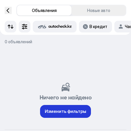
Объявления
Новые авто
В кредит
Ча
0 объявлений
Ничего не найдено
Изменить фильтры