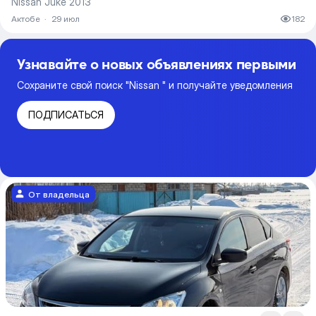
Nissan Juke 2013
Актобе
·
29 июл
182
Узнавайте о новых объявлениях первыми
Сохраните свой поиск "Nissan " и получайте уведомления
ПОДПИСАТЬСЯ
От владельца