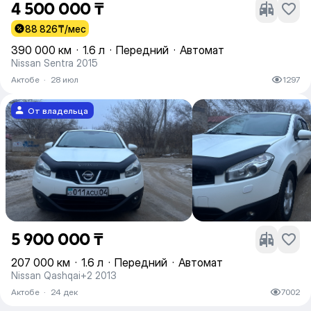
4 500 000 ₸
88 826
₸/мес
390 000 км
·
1.6 л
·
Передний
·
Автомат
Nissan Sentra 2015
Актобе
·
28 июл
1297
От владельца
5 900 000 ₸
207 000 км
·
1.6 л
·
Передний
·
Автомат
Nissan Qashqai+2 2013
Актобе
·
24 дек
7002