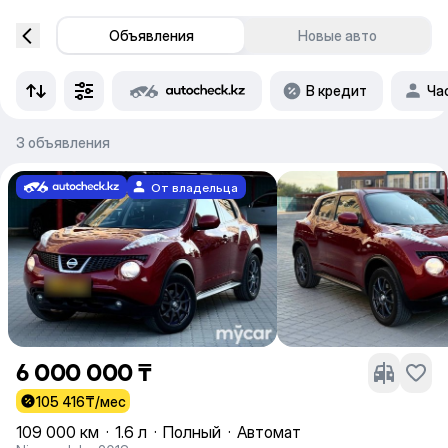
Объявления
Новые авто
В кредит
Ча
3 объявления
От владельца
6 000 000 ₸
105 416
₸/мес
109 000 км
·
1.6 л
·
Полный
·
Автомат