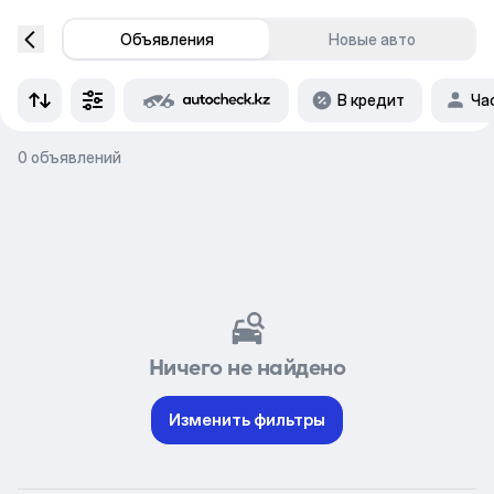
Объявления
Новые авто
В кредит
Ча
0 объявлений
Ничего не найдено
Изменить фильтры