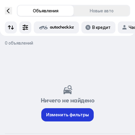
Объявления
Новые авто
В кредит
Ча
0 объявлений
Ничего не найдено
Изменить фильтры