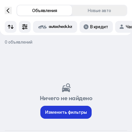
Объявления
Новые авто
В кредит
Ча
0 объявлений
Ничего не найдено
Изменить фильтры