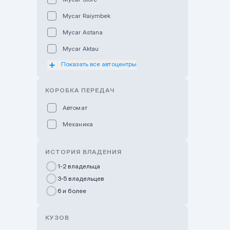
Mycar Raiymbek
Mycar Astana
Mycar Aktau
Показать все автоцентры
Mycar Uralsk
Haval & Tank Kyzylorda
КОРОБКА ПЕРЕДАЧ
Haval & Tank Pavlodar
Автомат
Bavaria Almaty
Механика
Mycar Shymkent
Bavaria Astana
ИСТОРИЯ ВЛАДЕНИЯ
GWM Nurly Zhol
1-2 владельца
3-5 владельцев
Chery Astana
6 и более
Changan Auto Nurly Zhol
Haval Atyrau
КУЗОВ
Hyundai Auto Almaty