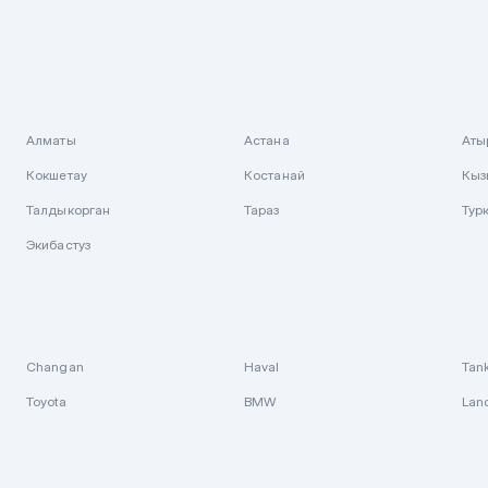
Алматы
Астана
Аты
Кокшетау
Костанай
Кыз
Талдыкорган
Тараз
Тур
Экибастуз
Changan
Haval
Tan
Toyota
BMW
Lan