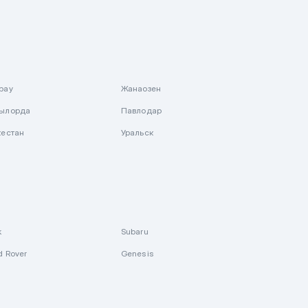
рау
Жанаозен
ылорда
Павлодар
кестан
Уральск
k
Subaru
d Rover
Genesis