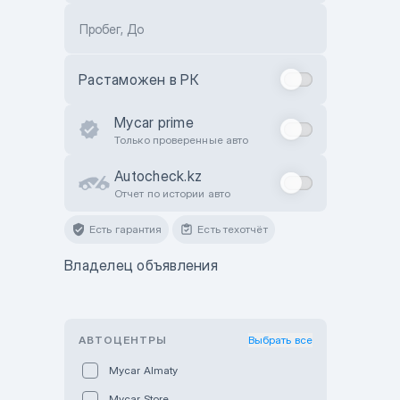
Пробег, До
Растаможен в РК
Mycar prime
Только проверенные авто
Autocheck.kz
Отчет по истории авто
Есть гарантия
Есть техотчёт
Владелец объявления
АВТОЦЕНТРЫ
Выбрать все
Mycar Almaty
Mycar Store