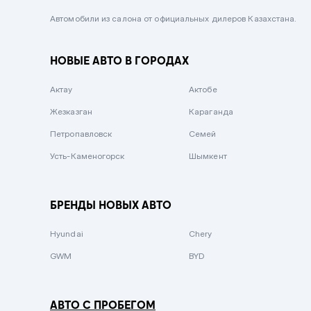
Черный металлик
Автомобили из салона от официальных дилеров Казахстана.
Стальной
НОВЫЕ АВТО В ГОРОДАХ
Вишневый
Серебристый металлик
Актау
Актобе
Темно-коричневый
Жезказган
Караганда
Бело-Дымчатый
Петропавловск
Семей
Светло-зелёный металлик
Усть-Каменогорск
Шымкент
Бирюзовый
Темно-синий металлик
БРЕНДЫ НОВЫХ АВТО
Зеленый металлик
Hyundai
Chery
Комбинированный
GWM
BYD
АВТО С ПРОБЕГОМ