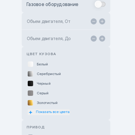
Газовое оборудование
Toyota Astana
Toyota Kokshetau
Объем двигателя, От
TANK Motors Karaganda
Объем двигателя, До
Hyundai ShymCity
Toyota Shygys
ЦВЕТ КУЗОВА
Белый
Серебристый
Черный
Серый
Золотистый
Показать все цвета
Оранжевый
Розовый
ПРИВОД
Красный