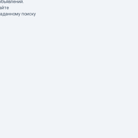
объявлений.
айте
заданному поиску