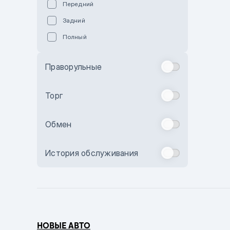
Передний
Пурпурный
Задний
Коричневый
Полный
Голубой
Синий
Праворульные
Фиолетовый
Зеленый
Торг
Желтый
Обмен
Бежевый
Бордовый
История обслуживания
Комбинированный
Бронзовый
Темно-синий
Серый металлик
НОВЫЕ АВТО
Сиреневый металлик