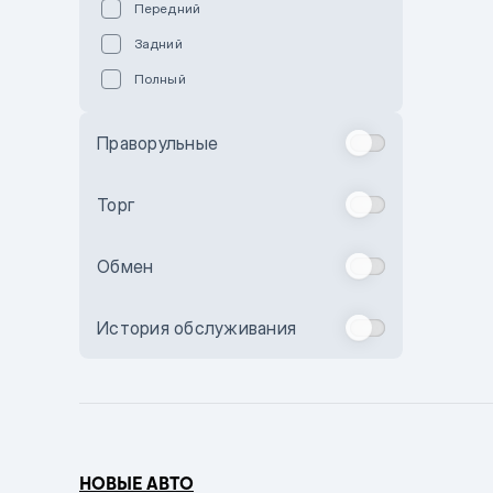
Передний
Пурпурный
Задний
Коричневый
Полный
Голубой
Синий
Праворульные
Фиолетовый
Зеленый
Торг
Желтый
Обмен
Бежевый
Бордовый
История обслуживания
Комбинированный
Бронзовый
Темно-синий
Серый металлик
НОВЫЕ АВТО
Сиреневый металлик