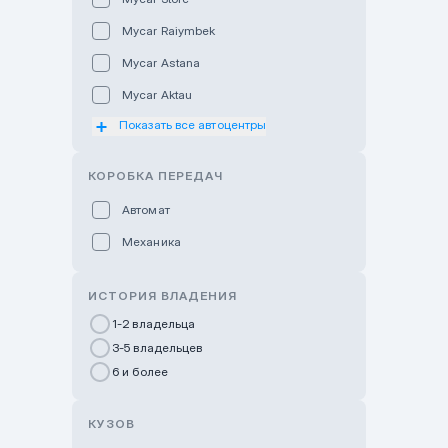
Mycar Raiymbek
Mycar Astana
Mycar Aktau
Показать все автоцентры
Mycar Uralsk
Haval & Tank Kyzylorda
КОРОБКА ПЕРЕДАЧ
Haval & Tank Pavlodar
Автомат
Bavaria Almaty
Механика
Mycar Shymkent
Bavaria Astana
ИСТОРИЯ ВЛАДЕНИЯ
GWM Nurly Zhol
1-2 владельца
3-5 владельцев
Chery Astana
6 и более
Changan Auto Nurly Zhol
Haval Atyrau
КУЗОВ
Hyundai Auto Almaty