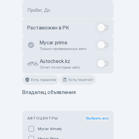
Пробег, До
Растаможен в РК
Mycar prime
Только проверенные авто
Autocheck.kz
Отчет по истории авто
Есть гарантия
Есть техотчёт
Владелец объявления
АВТОЦЕНТРЫ
Выбрать все
Mycar Almaty
Mycar Store