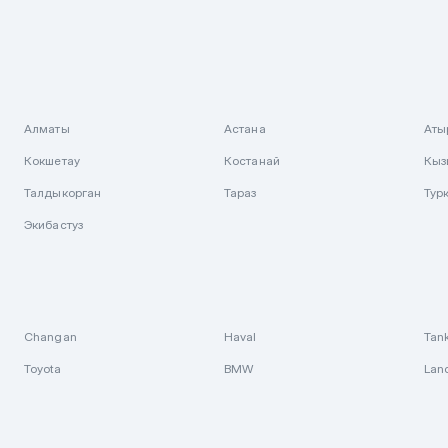
Алматы
Астана
Аты
Кокшетау
Костанай
Кыз
Талдыкорган
Тараз
Тур
Экибастуз
Changan
Haval
Tan
Toyota
BMW
Lan