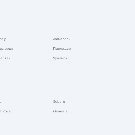
рау
Жанаозен
ылорда
Павлодар
кестан
Уральск
k
Subaru
d Rover
Genesis