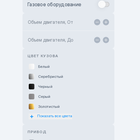
Газовое оборудование
Toyota Astana
Toyota Kokshetau
Объем двигателя, От
TANK Motors Karaganda
Объем двигателя, До
Hyundai ShymCity
Toyota Shygys
ЦВЕТ КУЗОВА
Белый
Серебристый
Черный
Серый
Золотистый
Показать все цвета
Оранжевый
Розовый
ПРИВОД
Красный