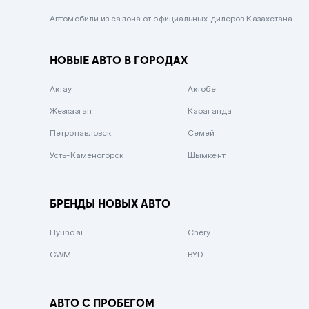
Черный металлик
Автомобили из салона от официальных дилеров Казахстана.
Стальной
НОВЫЕ АВТО В ГОРОДАХ
Вишневый
Серебристый металлик
Актау
Актобе
Темно-коричневый
Жезказган
Караганда
Бело-Дымчатый
Петропавловск
Семей
Светло-зелёный металлик
Усть-Каменогорск
Шымкент
Бирюзовый
Темно-синий металлик
БРЕНДЫ НОВЫХ АВТО
Зеленый металлик
Hyundai
Chery
Комбинированный
GWM
BYD
АВТО С ПРОБЕГОМ