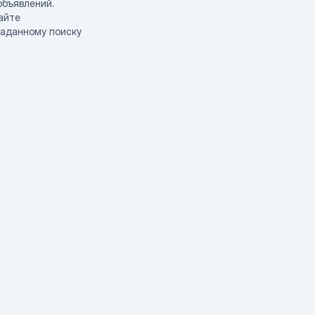
объявлений.
айте
заданному поиску