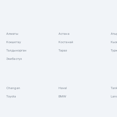
Алматы
Астана
Аты
Кокшетау
Костанай
Кыз
Талдыкорган
Тараз
Тур
Экибастуз
Changan
Haval
Tan
Toyota
BMW
Lan