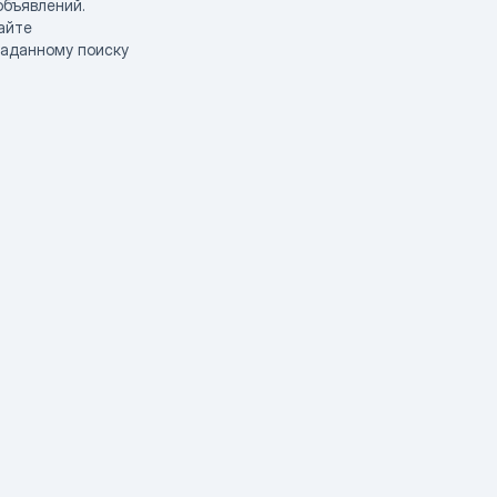
объявлений.
айте
заданному поиску