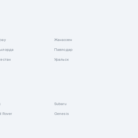
рау
Жанаозен
ылорда
Павлодар
кестан
Уральск
k
Subaru
d Rover
Genesis