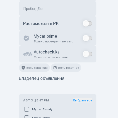
Пробег, До
Растаможен в РК
Mycar prime
Только проверенные авто
Autocheck.kz
Отчет по истории авто
Есть гарантия
Есть техотчёт
Владелец объявления
АВТОЦЕНТРЫ
Выбрать все
Mycar Almaty
Mycar Store