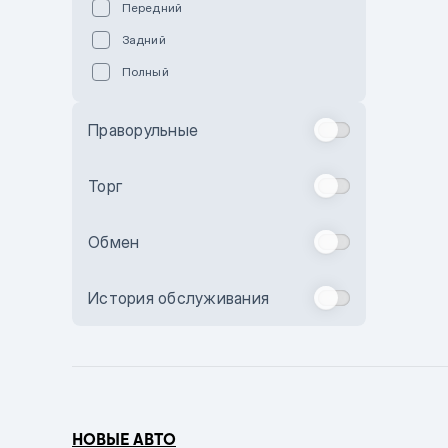
Передний
Пурпурный
Задний
Коричневый
Полный
Голубой
Синий
Праворульные
Фиолетовый
Зеленый
Торг
Желтый
Обмен
Бежевый
Бордовый
История обслуживания
Комбинированный
Бронзовый
Темно-синий
Серый металлик
НОВЫЕ АВТО
Сиреневый металлик