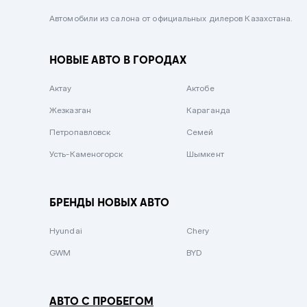
Черный металлик
Автомобили из салона от официальных дилеров Казахстана.
Стальной
НОВЫЕ АВТО В ГОРОДАХ
Вишневый
Серебристый металлик
Актау
Актобе
Темно-коричневый
Жезказган
Караганда
Бело-Дымчатый
Петропавловск
Семей
Светло-зелёный металлик
Усть-Каменогорск
Шымкент
Бирюзовый
Темно-синий металлик
БРЕНДЫ НОВЫХ АВТО
Зеленый металлик
Hyundai
Chery
Комбинированный
GWM
BYD
АВТО С ПРОБЕГОМ