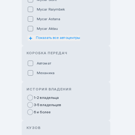
Mycar Raiymbek
Mycar Astana
Mycar Aktau
Показать все автоцентры
Mycar Uralsk
Haval & Tank Kyzylorda
КОРОБКА ПЕРЕДАЧ
Haval & Tank Pavlodar
Автомат
Bavaria Almaty
Механика
Mycar Shymkent
Bavaria Astana
ИСТОРИЯ ВЛАДЕНИЯ
GWM Nurly Zhol
1-2 владельца
3-5 владельцев
Chery Astana
6 и более
Changan Auto Nurly Zhol
Haval Atyrau
КУЗОВ
Hyundai Auto Almaty