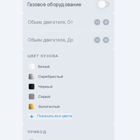
Газовое оборудование
Toyota Astana
Toyota Kokshetau
Объем двигателя, От
TANK Motors Karaganda
Объем двигателя, До
Hyundai ShymCity
Toyota Shygys
ЦВЕТ КУЗОВА
Белый
Серебристый
Черный
Серый
Золотистый
Показать все цвета
Оранжевый
Розовый
ПРИВОД
Красный