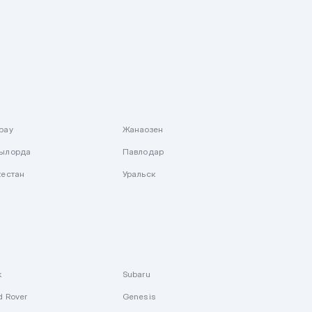
рау
Жанаозен
ылорда
Павлодар
кестан
Уральск
k
Subaru
d Rover
Genesis