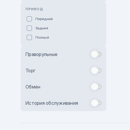
Розовый
ПРИВОД
Красный
Передний
Пурпурный
Задний
Коричневый
Полный
Голубой
Синий
Праворульные
Фиолетовый
Зеленый
Торг
Желтый
Обмен
Бежевый
Бордовый
История обслуживания
Комбинированный
Бронзовый
Темно-синий