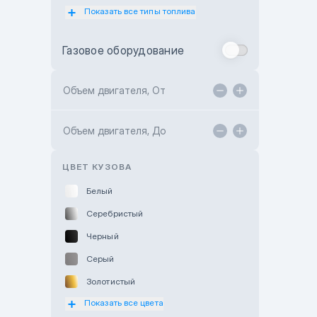
Показать все типы топлива
Subaru Motor Almaty
Toyota Almaty
Газовое оборудование
Toyota Astana
Toyota Kokshetau
Объем двигателя, От
TANK Motors Karaganda
Объем двигателя, До
Hyundai ShymCity
Toyota Shygys
ЦВЕТ КУЗОВА
Белый
Серебристый
Черный
Серый
Золотистый
Показать все цвета
Оранжевый