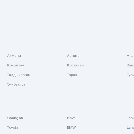
Алматы
Астана
Аты
Кокшетау
Костанай
Кыз
Талдыкорган
Тараз
Тур
Экибастуз
Changan
Haval
Tan
Toyota
BMW
Lan