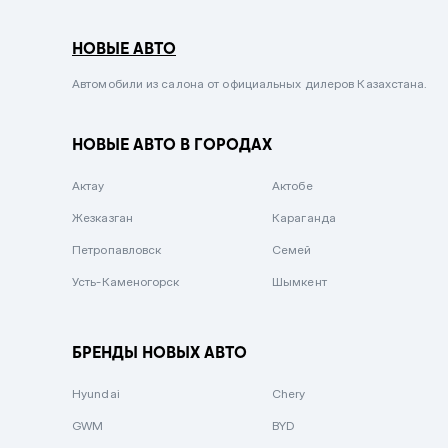
Серый металлик
НОВЫЕ АВТО
Сиреневый металлик
Черный металлик
Автомобили из салона от официальных дилеров Казахстана.
Стальной
НОВЫЕ АВТО В ГОРОДАХ
Вишневый
Серебристый металлик
Актау
Актобе
Темно-коричневый
Жезказган
Караганда
Бело-Дымчатый
Петропавловск
Семей
Светло-зелёный металлик
Усть-Каменогорск
Шымкент
Бирюзовый
Темно-синий металлик
БРЕНДЫ НОВЫХ АВТО
Зеленый металлик
Hyundai
Chery
Комбинированный
GWM
BYD