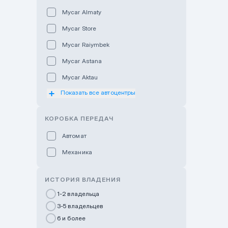
Mycar Almaty
Mycar Store
Mycar Raiymbek
Mycar Astana
Mycar Aktau
Показать все автоцентры
Mycar Uralsk
Haval & Tank Kyzylorda
КОРОБКА ПЕРЕДАЧ
Haval & Tank Pavlodar
Автомат
Bavaria Almaty
Механика
Mycar Shymkent
Bavaria Astana
ИСТОРИЯ ВЛАДЕНИЯ
GWM Nurly Zhol
1-2 владельца
3-5 владельцев
Chery Astana
6 и более
Changan Auto Nurly Zhol