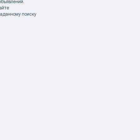
объявлений.
айте
заданному поиску