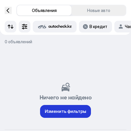
Объявления
Новые авто
В кредит
Ча
0 объявлений
Ничего не найдено
Изменить фильтры