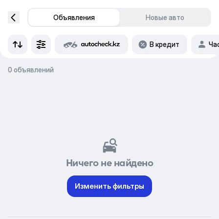
Объявления
Новые авто
В кредит
Ча
0 объявлений
Ничего не найдено
Изменить фильтры