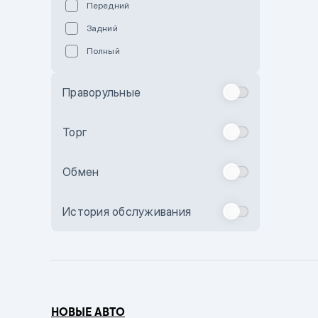
Передний
Пурпурный
Задний
Коричневый
Полный
Голубой
Синий
Праворульные
Фиолетовый
Зеленый
Торг
Желтый
Обмен
Бежевый
Бордовый
История обслуживания
Комбинированный
Бронзовый
Темно-синий
Серый металлик
НОВЫЕ АВТО
Сиреневый металлик