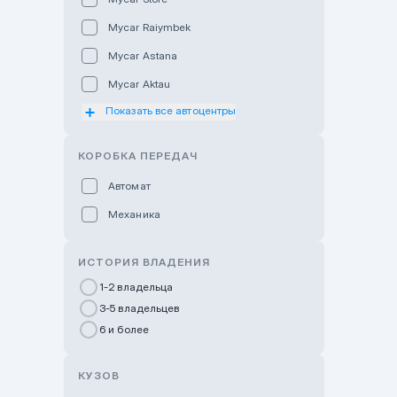
Mycar Raiymbek
Mycar Astana
Mycar Aktau
Показать все автоцентры
Mycar Uralsk
Haval & Tank Kyzylorda
КОРОБКА ПЕРЕДАЧ
Haval & Tank Pavlodar
Автомат
Bavaria Almaty
Механика
Mycar Shymkent
Bavaria Astana
ИСТОРИЯ ВЛАДЕНИЯ
GWM Nurly Zhol
1-2 владельца
3-5 владельцев
Chery Astana
6 и более
Changan Auto Nurly Zhol
Haval Atyrau
КУЗОВ
Hyundai Auto Almaty