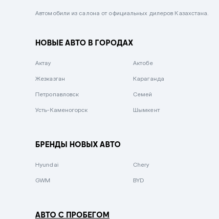
Черный металлик
Автомобили из салона от официальных дилеров Казахстана.
Стальной
НОВЫЕ АВТО В ГОРОДАХ
Вишневый
Серебристый металлик
Актау
Актобе
Темно-коричневый
Жезказган
Караганда
Бело-Дымчатый
Петропавловск
Семей
Светло-зелёный металлик
Усть-Каменогорск
Шымкент
Бирюзовый
Темно-синий металлик
БРЕНДЫ НОВЫХ АВТО
Зеленый металлик
Hyundai
Chery
Комбинированный
GWM
BYD
АВТО С ПРОБЕГОМ