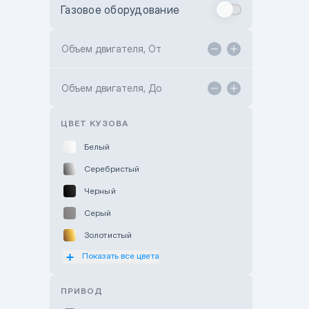
Газовое оборудование
Toyota Astana
Toyota Kokshetau
Объем двигателя, От
TANK Motors Karaganda
Объем двигателя, До
Hyundai ShymCity
Toyota Shygys
ЦВЕТ КУЗОВА
Белый
Серебристый
Черный
Серый
Золотистый
Показать все цвета
Оранжевый
Розовый
ПРИВОД
Красный