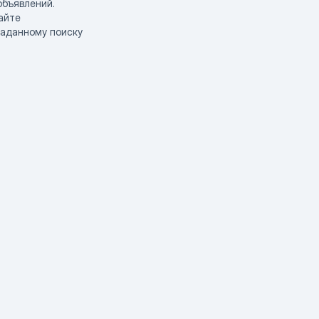
объявлений.
айте
заданному поиску