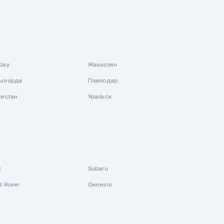
рау
Жанаозен
ылорда
Павлодар
кестан
Уральск
k
Subaru
d Rover
Genesis