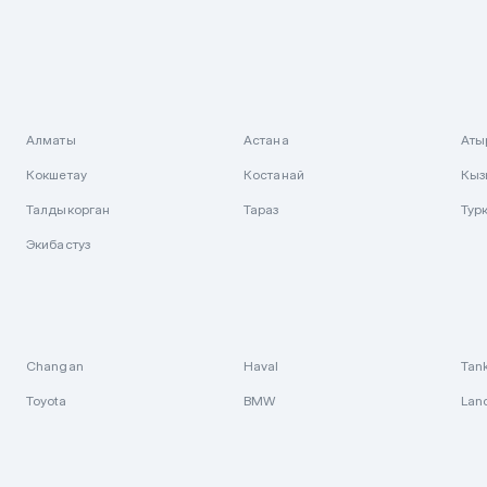
Алматы
Астана
Аты
Кокшетау
Костанай
Кыз
Талдыкорган
Тараз
Тур
Экибастуз
Changan
Haval
Tan
Toyota
BMW
Lan