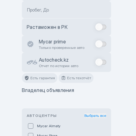
Пробег, До
Растаможен в РК
Mycar prime
Только проверенные авто
Autocheck.kz
Отчет по истории авто
Есть гарантия
Есть техотчёт
Владелец объявления
АВТОЦЕНТРЫ
Выбрать все
Mycar Almaty
Mycar Store